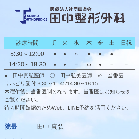
診療時間
月
火
水
木
金
土
日祝
8:30～12:00
●
●
○
●
●
●
－
14:30～18:30
●
●
－
※
●
－
－
●…田中真弘医師 〇…田中弘美医師 ※…当番医
リハビリ受付 8:30～11:45/14:30～18:15
木曜午後は当番医制となります。当番医はお知らせを
ご覧ください。
待ち時間短縮のためWeb、LINE予約を活用ください。
院長
田中 真弘